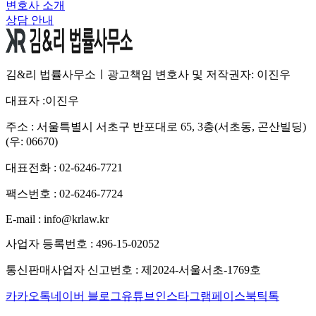
변호사 소개
상담 안내
김&리 법률사무소ㅣ광고책임 변호사 및 저작권자: 이진우
대표자 :
이진우
주소 :
서울특별시 서초구 반포대로 65, 3층(서초동, 곤산빌딩)
(우: 06670)
대표전화 :
02-6246-7721
팩스번호 :
02-6246-7724
E-mail :
info@krlaw.kr
사업자 등록번호 :
496-15-02052
통신판매사업자 신고번호 :
제2024-서울서초-1769호
카카오톡
네이버 블로그
유튜브
인스타그램
페이스북
틱톡